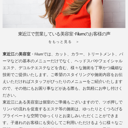
東近江で営業している美容室･Filumのお客様の声
をもっと見る ＞
東近江
の
美容室
・Filumでは、カット、カラー、トリートメント、パ
ーマなどの基本のメニューだけでなく、ヘッドスパやフェイシャル
エステ、デコルテエステなどを含む、様々な施術を丁寧かつ繊細な
技術でご提供いたします。ご希望のスタイリングや施術内容をお伝
えいただければスタッフがぴったりのメニューをご紹介いたします
ので、その他にもお困り事などがある際も、お気軽にお申し付けく
ださい。
東近江
にある
美容室
は個室のご準備もございますので、ツボ押しで
リンパの流れを促進するエステ等の施術は、ゆったりとくつろげる
プライベートな空間でゆっくりとお楽しみいただくことができま
す。子連れのお客様にも安心してご利用いただけるように様々なご