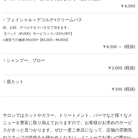
￥4,500
フェイシャル＋デコルテ+クリームバス
頭、お顔、デコルテをスパさせて頂きます。
【パック（¥1,000）サービス＋スパ20％OFF】
※個室での施術 ¥4,500+【¥2,000～¥4,000】
￥6,500 ～ (税抜)
シャンプー、ブロー
￥2,000 (税抜)
眉カット
￥500 (税抜)
サロンではカットやカラー、トリートメント、パーマなど様々なメ
ニューを豊富に取り揃えておりますので、お客様がお求めのサービ
スがきっと見つかります。ぜひ一度ご来店になって、店舗の雰囲気
やスタッフの技術をお確かめください。メニューでお迷いの際やヘ